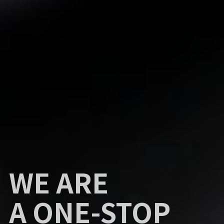
TAKE PART
WE ARE
IN THE
A ONE-STOP