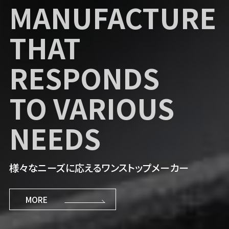
NKB
FEATURE
MANUFACTURE
RECRUIT INFO
DEVELOPMENT
THAT
[reBORN]
OF
RESPONDS
AUTOMOTIVE
TO VARIOUS
共に次世代のNKBを創ろう。
TECHNOLOGY
NEEDS
MORE
MORE
自動車技術のさらなる発展の一翼を担う
様々なニーズに応えるワンストップメーカー
MORE
MORE
MORE