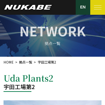
EN
製品紹介
ヌカベの強み
拠点一覧
品質管理
HOME
拠点一覧
宇田工場第2
生産設備
Uda Plants2
拠点一覧
宇田工場第2
会社紹介