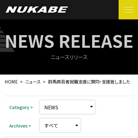
EN
製品紹介
ヌカベの強み
ニュースリリース
品質管理
HOME
ニュース
群馬県若者就職支援に賛同・支援致しました
生産設備
拠点一覧
Category >
会社紹介
Archives >