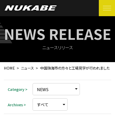
EN
製品紹介
ヌカベの強み
ニュースリリース
品質管理
HOME
ニュース
中国珠海市の方々と工場見学が行われました
生産設備
拠点一覧
Category >
会社紹介
Archives >