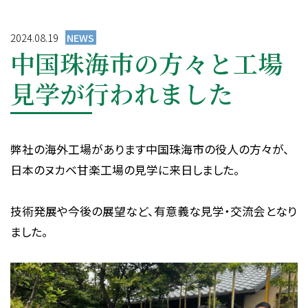
採用情報
2024.08.19
NEWS
CONTACT
中国珠海市の方々と工場
見学が行われました
プライバシーポリシー
弊社の海外工場があります中国珠海市の役人の方々が、
日本のヌカベ甘楽工場の見学に来日しました。
技術発展や今後の展望など、有意義な見学・交流会となり
ました。